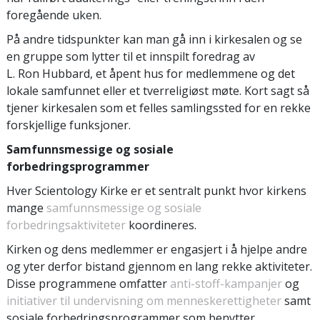
foregående uken.
På andre tidspunkter kan man gå inn i kirkesalen og se
en gruppe som lytter til et innspilt foredrag av
L. Ron Hubbard, et åpent hus for medlemmene og det
lokale samfunnet eller et tverreligiøst møte. Kort sagt så
tjener kirkesalen som et felles samlingssted for en rekke
forskjellige funksjoner.
Samfunnsmessige og sosiale
forbedringsprogrammer
Hver Scientology Kirke er et sentralt punkt hvor kirkens
mange
samfunnsmessige og sosiale
forbedringsaktiviteter
koordineres.
Kirken og dens medlemmer er engasjert i å hjelpe andre
og yter derfor bistand gjennom en lang rekke aktiviteter.
Disse programmene omfatter
anti-stoff-kampanjer
og
initiativer til undervisning om menneskerettigheter
samt
sosiale forbedringsprogrammer som benytter