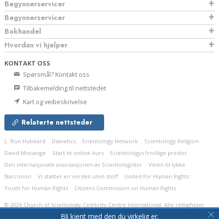
Begynnerservicer
Begynnerservicer
Bokhandel
Hvordan vi hjelper
KONTAKT OSS
Spørsmål? Kontakt oss
Tilbakemelding til nettstedet
Kart og veibeskrivelse
Relaterte nettsteder
L. Ron Hubbard
Dianetics
Scientology Network
Scientology Religion
David Miscavige
Start et online-kurs
Scientologys frivillige prester
Den internasjonale assosiasjonen av Scientologister
Veien til lykke
Narconon
Vi støtter en verden uten stoff
United for Human Rights
Youth for Human Rights
Citizens Commission on Human Rights
© 2026
Church of Scientology Celebrity Centre International.
Alle rettigheter
forbeholdt.
Fortrolighetserklæring
•
Policy for informasjonskapsler
•
Vilkår for
Bli kjent med den du virkelig er.