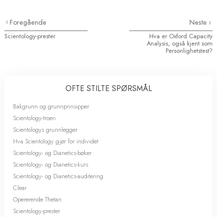
Foregående
Neste
Scientology-prester
Hva er Oxford Capacity
Analysis, også kjent som
Personlighetstest?
OFTE STILTE SPØRSMÅL
Bakgrunn og grunnprinsipper
Scientology-troen
Scientologys grunnlegger
Hva Scientology gjør for individet
Scientology- og Dianetics-bøker
Scientology- og Dianetics-kurs
Scientology- og Dianetics-auditering
Clear
Opererende Thetan
Scientology-prester