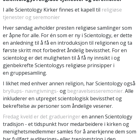
I alle Scientology Kirker finnes et kapell til
religiøse
tjenester og seremonier
Hver søndag avholder presten religiøse samlinger som
er åpne for alle. For én som er ny i Scientology, er dette
en anledning til å få en introduksjon til religionen og ta
første skritt mot forbedret åndelig bevissthet. For en
scientolog er det muligheten til å få ny innsikt i og
gjenbekrefte Scientologys religiøse prinsipper i
en gruppesamling.
I likhet med enhver annen religion, har Scientology også
bryllups-
navngivnings-
og
begravelsesseremonier.
Alle
inkluderer en utpreget scientologisk bevissthet og
bekreftelse av personer som åndelige vesener.
Fredag kveld er det gradueringer
en annen Scientology
tradisjon - et tidspunkt hvor medarbeidere i kirken og
menighetsmedlemmer samles for å anerkjenne dem som
har fullført auditerings- eller treningstrinn i den