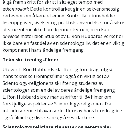
å gå frem skritt for skritt i sitt eget tempo med
et
kontrollark
Dette kontrollarket gir en sekvensmessig
rettesnor om å lære et emne. Kontrollark inneholder
leseoppgaver, øvelser og praktisk anvendelse for å sikre
at studentene ikke bare kjenner teorien, men kan
anvende
materialet. Studiet av L. Ron Hubbards verker er
ikke bare en fast del av en scientologs liv, det er en viktig
komponent i hans åndelige fremgang.
Tekniske treningsfilmer
Utover L. Ron Hubbards skrifter og foredrag, utgjør
hans tekniske treningsfilmer også en viktig del av
Scientology-religionens skrifter og studeres av
scientologer som en del av deres åndelige fremgang.
L. Ron Hubbard skrev manuskrifter til 84 filmer om
forskjellige aspekter av Scientology-religionen, fra
introduserende til avanserte. Flere av hans foredrag ble
også filmet og disse kan også ses i kirkene.
Scientologys religiøse tjenester og seremonier