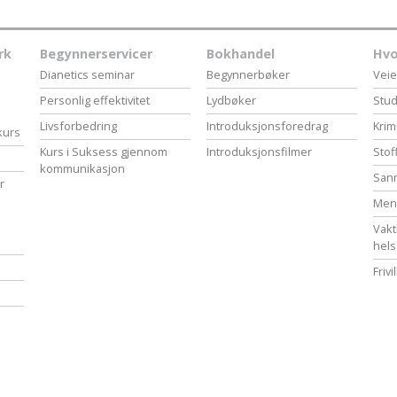
rk
Begynnerservicer
Bokhandel
Hvo
Dianetics seminar
Begynnerbøker
Veie
Personlig effektivitet
Lydbøker
Stud
Livsforbedring
Introduksjonsforedrag
Krim
-kurs
Kurs i Suksess gjennom
Introduksjonsfilmer
Stof
kommunikasjon
Sann
r
Menn
Vakt
hel
Frivi
m