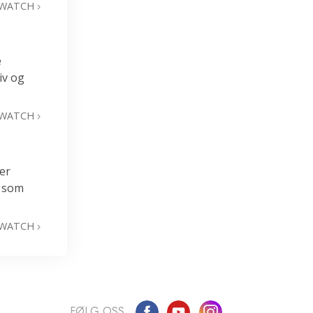
WATCH
e
iv og
WATCH
er
n som
WATCH
FØLG OSS