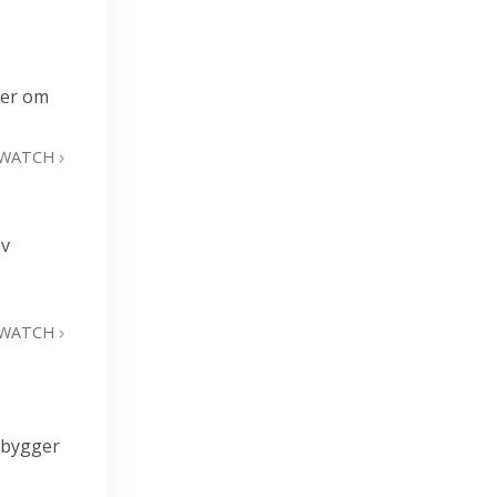
ler om
WATCH
ev
WATCH
 bygger