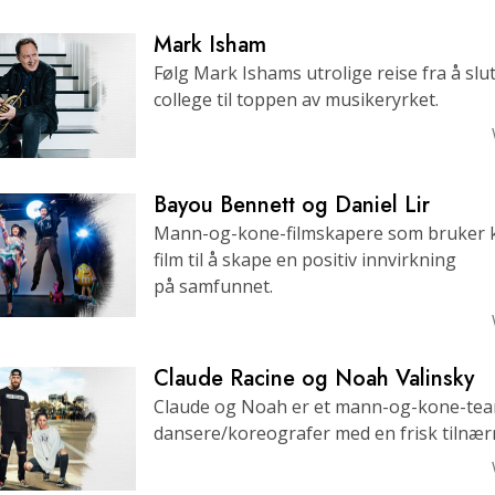
Hva er storhet?
Mark Isham
Følg Mark Ishams utrolige reise fra å slu
college til toppen av musikeryrket.
Bayou Bennett og Daniel Lir
Mann-og-kone-filmskapere som bruker k
film til å skape en positiv innvirkning
på samfunnet.
Claude Racine og Noah Valinsky
Claude og Noah er et mann-og-kone-tea
dansere/koreografer med en frisk tilnær