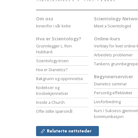
Om oss
Scientology Netwo
Innenfor i vår kirke
Meet a Scientologist
Hva er Scientology?
Online-kurs
Grunnlegger L. Ron
Verktøy for livet online
Hubbard
Arbeidets problemer
Scientology-troen
Tankens grunnbegrepe
Hva er Dianetics?
Begynnerservicer
Bakgrunn og opprinnelse
Dianetics seminar
Kodekser og
Personlig effektivitet
trosbekjennelser
Livsforbedring
Inside a Church
Kurs i Suksess gjenno
Ofte stilte spørsmål
kommunikasjon
Relaterte nettsteder