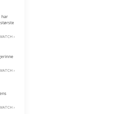
 har
største
WATCH
gerinne
WATCH
hens
WATCH