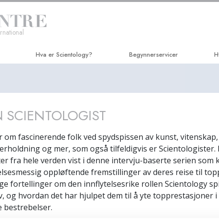
rnational
Hva er Scientology?
Begynnerservicer
H
Overbevisninger og praksiser
Hubbard Dianetics-seminar
Ve
Scientology-trosbekjennelser og -
Kurs i personlig effektivitet
Ap
kodekser
 SCIENTOLOGIST
Livsforbedring
Cr
Hva scientologer sier om Scientology
Suksess gjennom kommunikasjo
N
er om fascinerende folk ved spydspissen av kunst, vitenskap, 
Møt en scientolog
erholdning og mer, som også tilfeldigvis er Scientologister. 
Sa
Inside a Church
ter fra hele verden vist i denne intervju-baserte serien som
Un
lelsesmessig oppløftende fremstillinger av deres reise til to
De grunnleggende prinsippene i
Scientology
ge fortellinger om den innflytelsesrike rollen Scientology spi
Ci
v, og hvordan det har hjulpet dem til å yte topprestasjoner i
En introduksjon til Dianetics
Sc
e bestrebelser.
Kjærlighet og hat –