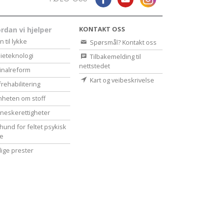
KONTAKT OSS
rdan vi hjelper
n til lykke
Spørsmål? Kontakt oss
ieteknologi
Tilbakemelding til
nettstedet
inalreform
Kart og veibeskrivelse
frehabilitering
heten om stoff
eske­rettigheter
hund for feltet psykisk
se
llige prester