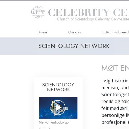
Church of Scientology Celebrity Centre Inte
Hjem
Om oss
L. Ron Hubbard
SCIENTOLOGY NETWORK
MØT EN
Følg histori
SCIENTOLOGY
medisin, und
NETWORK
Scientologis
reelle og fø
felt med ærli
personlige li
profesjonell
Network-introduksjon