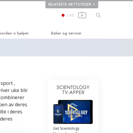
RELATERTE NETTSTEDER
LIVE
vordan vi hjelper
Bøker og servicer
ien til lykke
Begynnerbøker
plied Scholastics
Lydbøker
iminon
Introduserende foredragsserier
n
arconon
Introduksjonsfilmer
sport ,
SCIENTOLOGY
Hver uke blir
nnheten om stoff
Begynnerservicer
TV-APPER
 kombinerer
ited for Human Rights
ppen av deres
lte i deres
tizens Commission on Human Rights
 deres
ientologys frivillige prester
Get Scientology