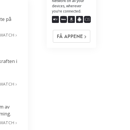
Network on all your
devices, wherever
you’re connected.
tte på
WATCH
FÅ APPENE
raften i
WATCH
m av
ming.
WATCH