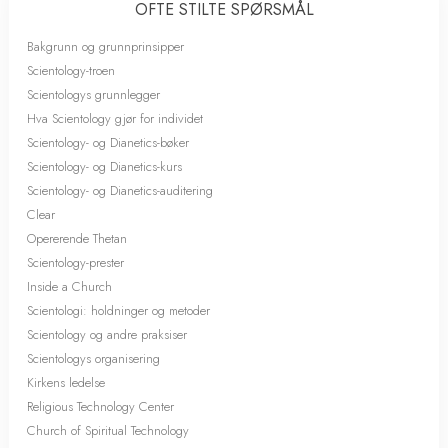
OFTE STILTE SPØRSMÅL
Bakgrunn og grunnprinsipper
Scientology-troen
Scientologys grunnlegger
Hva Scientology gjør for individet
Scientology- og Dianetics-bøker
Scientology- og Dianetics-kurs
Scientology- og Dianetics-auditering
Clear
Opererende Thetan
Scientology-prester
Inside a Church
Scientologi: holdninger og metoder
Scientology og andre praksiser
Scientologys organisering
Kirkens ledelse
Religious Technology Center
Church of Spiritual Technology