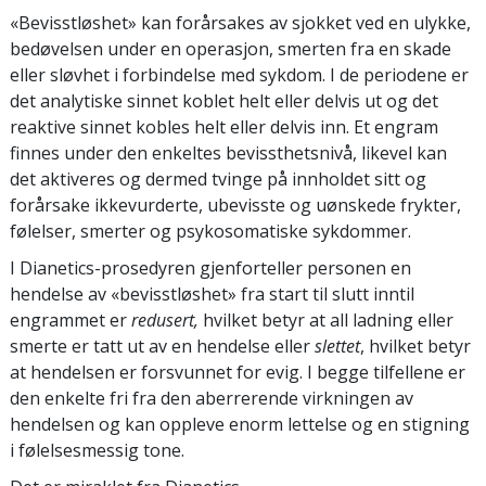
«Bevisstløshet» kan forårsakes av sjokket ved en ulykke,
bedøvelsen under en operasjon, smerten fra en skade
eller sløvhet i forbindelse med sykdom. I de periodene er
det analytiske sinnet koblet helt eller delvis ut og det
reaktive sinnet kobles helt eller delvis inn. Et engram
finnes under den enkeltes bevissthetsnivå, likevel kan
det aktiveres og dermed tvinge på innholdet sitt og
forårsake ikkevurderte, ubevisste og uønskede frykter,
følelser, smerter og psykosomatiske sykdommer.
I Dianetics-prosedyren gjenforteller personen en
hendelse av «bevisstløshet» fra start til slutt inntil
engrammet er
redusert,
hvilket betyr at all ladning eller
smerte er tatt ut av en hendelse eller
slettet
, hvilket betyr
at hendelsen er forsvunnet for evig. I begge tilfellene er
den enkelte fri fra den aberrerende virkningen av
hendelsen og kan oppleve enorm lettelse og en stigning
i følelsesmessig tone.