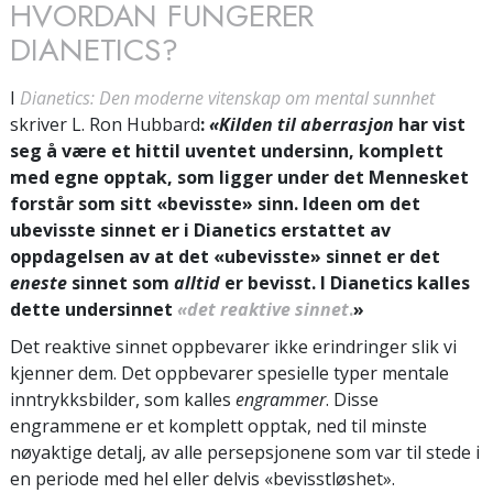
HVORDAN FUNGERER
DIANETICS?
I
Dianetics: Den moderne vitenskap om mental sunnhet
skriver L. Ron Hubbard
:
«Kilden til aberrasjon
har vist
seg å være et hittil uventet undersinn, komplett
med egne opptak, som ligger under det Mennesket
forstår som sitt «bevisste» sinn. Ideen om det
ubevisste sinnet er i Dianetics erstattet av
oppdagelsen av at det «ubevisste» sinnet er det
eneste
sinnet som
alltid
er bevisst. I Dianetics kalles
dette undersinnet
«det reaktive sinnet
.
»
Det reaktive sinnet oppbevarer ikke erindringer slik vi
kjenner dem. Det oppbevarer spesielle typer mentale
inntrykksbilder, som kalles
engrammer
. Disse
engrammene er et komplett opptak, ned til minste
nøyaktige detalj, av alle persepsjonene som var til stede i
en periode med hel eller delvis «bevisstløshet».