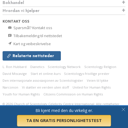
Bokhandel
Hvordan vi hjelper
KONTAKT OSS
Spørsmål? Kontakt oss
Tilbakemelding til nettstedet
Kart og veibeskrivelse
Relaterte nettsteder
L. Ron Hubbard
Dianetics
Scientology Network
Scientology Religion
David Miscavige
Start et online-kurs
Scientologys frivillige prester
Den internasjonale assosiasjonen av Scientologister
Veien til lykke
Narconon
Vi støtter en verden uten stoff
United for Human Rights
Youth for Human Rights
Citizens Commission on Human Rights
© 2026
Church of Scientology Celebrity Centre International.
Alle rettigheter
forbeholdt.
Fortrolighetserklæring
•
Policy for informasjonskapsler
•
Vilkår for
Bli kjent med den du virkelig er.
bruk
•
Juridisk meddelelse
TA EN GRATIS PERSONLIGHETSTEST