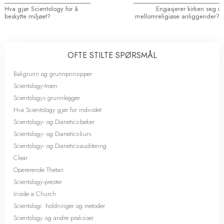
Hva gjør Scientology for å
Engasjerer kirken seg i
beskytte miljøet?
mellomreligiøse anliggender?
OFTE STILTE SPØRSMÅL
Bakgrunn og grunnprinsipper
Scientology-troen
Scientologys grunnlegger
Hva Scientology gjør for individet
Scientology- og Dianetics-bøker
Scientology- og Dianetics-kurs
Scientology- og Dianetics-auditering
Clear
Opererende Thetan
Scientology-prester
Inside a Church
Scientologi: holdninger og metoder
Scientology og andre praksiser