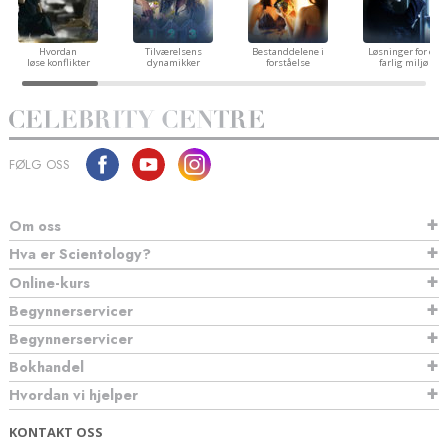
Hvordan
Tilværelsens
Bestanddelene i
Løsninger for et
løse konflikter
dynamikker
forståelse
farlig miljø
FØLG OSS
Om oss
Hva er Scientology?
Online-kurs
Begynnerservicer
Begynnerservicer
Bokhandel
Hvordan vi hjelper
KONTAKT OSS