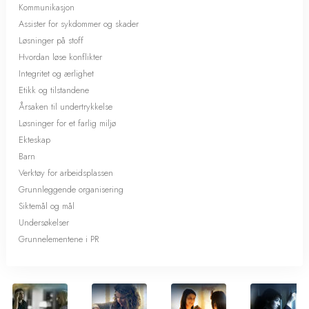
Kommunikasjon
Assister for sykdommer og skader
Løsninger på stoff
Hvordan løse konflikter
Integritet og ærlighet
Etikk og tilstandene
Årsaken til undertrykkelse
Løsninger for et farlig miljø
Ekteskap
Barn
Verktøy for arbeidsplassen
Grunnleggende organisering
Siktemål og mål
Undersøkelser
Grunnelementene i PR