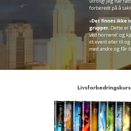
utrolig! Jeg har f
forberedt på å takle
«
Det finnes ikke 
grupper.
Dette er 
ved hornene’ og kj
et event eller til 
med andre og får tin
Livsforbedringskurs: