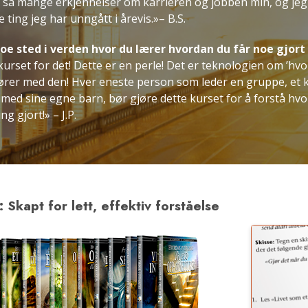
ått så mange erkjennelser om karrieren og jobben min, og je
 ting jeg har unngått i årevis.»– B.S.
noe sted i verden hvor du lærer hvordan du får noe gjort
kurset for det! Dette er en perle! Det er teknologien om ’hv
ører med den! Hver eneste person som leder en gruppe, et k
og med sine egne barn, bør gjøre dette kurset for å forstå h
g gjort!» – J.P.
 Skapt for lett, effektiv forståelse