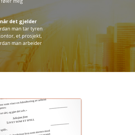
g føler meg
 når det gjelder
ordan man tar tyren
ontor, et prosjekt,
vordan man arbeider