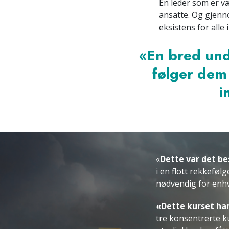
En leder som er 
ansatte. Og gjen
eksistens for alle 
«En bred und
følger dem
i
«
Dette var det be
i en flott rekkeføl
nødvendig for enhve
«Dette kurset har
tre konsentrerte 