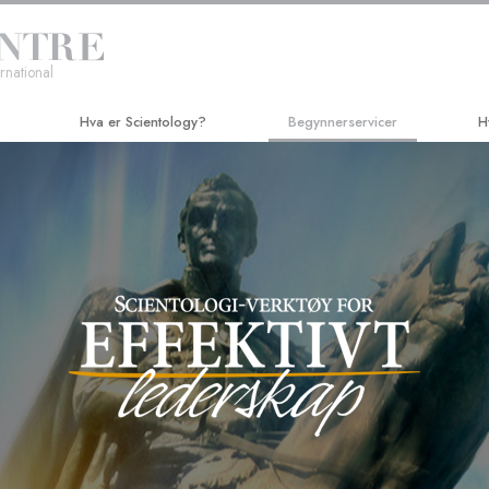
rnational
Hva er Scientology?
Begynnerservicer
H
Overbevisninger og praksiser
Hubbard Dianetics-seminar
Ve
Scientology-trosbekjennelser og -
Kurs i personlig effektivitet
Ap
kodekser
Livsforbedring
Cr
Hva scientologer sier om Scientology
Suksess gjennom kommunikasjo
N
Møt en scientolog
Sa
Inside a Church
Un
De grunnleggende prinsippene i
Scientology
Ci
En introduksjon til Dianetics
Sc
Kjærlighet og hat –