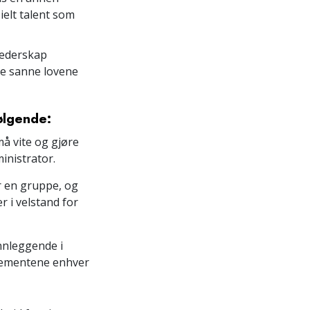
ielt talent som
 lederskap
de sanne lovene
følgende:
må vite og gjøre
inistrator.
r en gruppe, og
r i velstand for
nnleggende i
elementene enhver