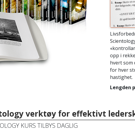
Livsforbed
Scientology
«kontrollar
opp i rekk
hvert som d
for hver st
hastighet.
Lengden på
tology verktøy for effektivt leders
OLOGY KURS TILBYS DAGLIG