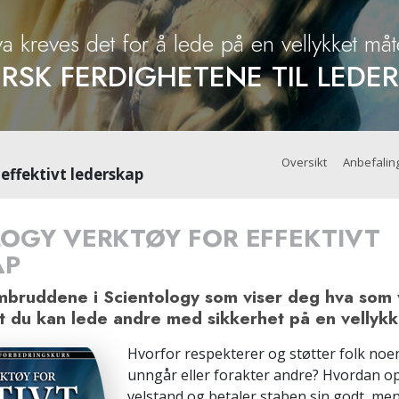
Hva er storhet?
a kreves det for å lede på en vellykket må
RSK FERDIGHETENE TIL LEDE
Oversikt
Anbefalin
effektivt lederskap
OGY VERKTØY FOR EFFEKTIVT
AP
bruddene i Scientology som viser deg hva som v
 at du kan lede andre med sikkerhet på en vellyk
Hvorfor respekterer og støtter folk noe
unngår eller forakter andre? Hvordan o
velstand og betaler staben sin godt, me