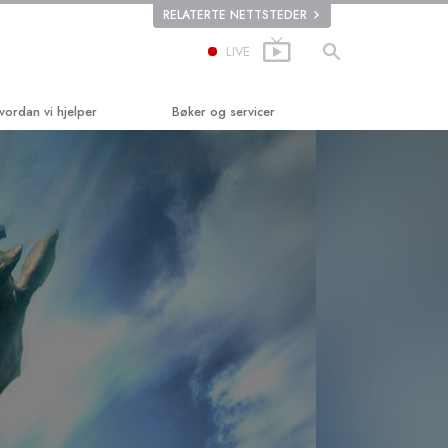
RELATERTE NETTSTEDER
LIVE
vordan vi hjelper
Bøker og servicer
ien til lykke
Begynnerbøker
plied Scholastics
Lydbøker
iminon
Introduserende foredragsserier
n
arconon
Introduksjonsfilmer
nnheten om stoff
Begynnerservicer
ited for Human Rights
tizens Commission on Human Rights
ientologys frivillige prester