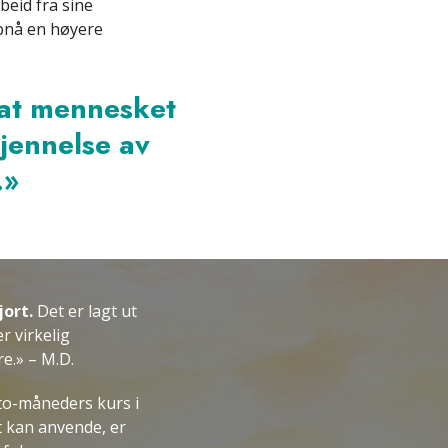
eid fra sine
pnå en høyere
 at mennesket
jennelse av
.»
jort.
Det er lagt ut
r virkelig
re.» – M.D.
 to-måneders kurs i
 kan anvende, er