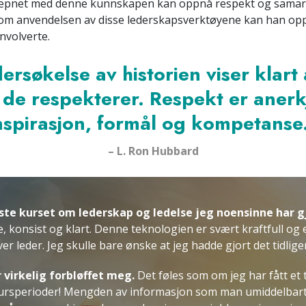
væpnet med denne kunnskapen kan oppnå respekt og samarb
nom anvendelsen av disse lederskapsverktøyene kan han op
involverte.
ersøkelse av historien viser klart
 de respekterer. Respekt er anerk
nspirasjon, formål og kompetanse
– L. Ron Hubbard
ste kurset om lederskap og ledelse jeg noensinne har g
ge, konsist og klart. Denne teknologien er svært kraftfull og e
r leder. Jeg skulle bare ønske at jeg hadde gjort det tidlige
 virkelig forbløffet meg.
Det føles som om jeg har fått et
kursperioder! Mengden av informasjon som man umiddelbart