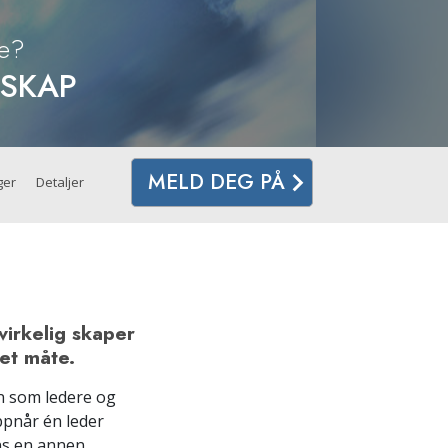
te?
RSKAP
MELD DEG PÅ
ger
Detaljer
irkelig skaper
ket måte.
n som ledere og
ppnår én leder
ns en annen